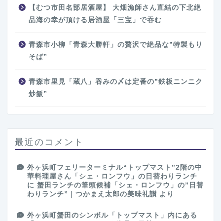
【むつ市田名部居酒屋】 大畑漁師さん直結の下北絶
品海の幸が頂ける居酒屋「三宝」で吞む
青森市小柳「青森大勝軒」の贅沢で絶品な”特製もり
そば”
青森市里見「蔵八」吞みの〆は定番の”鉄板ニンニク
炒飯”
最近のコメント
外ヶ浜町フェリーターミナル“トップマスト”2階の中
華料理屋さん「シェ・ロンフウ」の日替わりランチ
に
蟹田ランチの筆頭候補「シェ・ロンフウ」の”日替
わりランチ”｜つかまえ太郎の美味礼讃
より
外ヶ浜町蟹田のシンボル「トップマスト」内にある