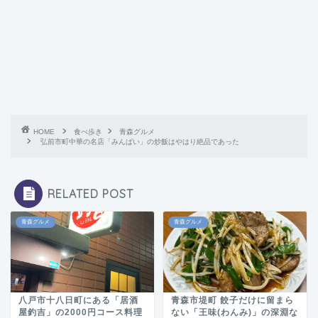
HOME
食べ歩き
青森グルメ
弘前市町中華の名店「みんぱい」の炒飯はやはり絶品であった
RELATED POST
青森グルメ
青森グルメ
八戸市十八日町にある「居酒
青森市堤町 餃子だけに留まら
屋釣吉」の2000円コース料理
ない「王味(わんみ)」の深淵な