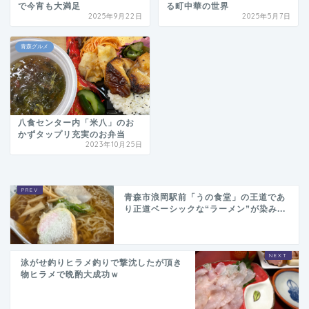
で今宵も大満足
る町中華の世界
2025年9月22日
2025年5月7日
青森グルメ
八食センター内「米八」のお
かずタップリ充実のお弁当
2023年10月25日
青森市浪岡駅前「うの食堂」の王道であ
り正道ベーシックな“ラーメン”が染み...
泳がせ釣りヒラメ釣りで撃沈したが頂き
物ヒラメで晩酌大成功ｗ