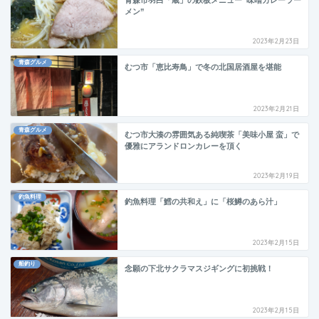
メン”
2023年2月23日
青森グルメ
むつ市「恵比寿鳥」で冬の北国居酒屋を堪能
2023年2月21日
青森グルメ
むつ市大湊の雰囲気ある純喫茶「美味小屋 蛮」で
優雅にアランドロンカレーを頂く
2023年2月19日
釣魚料理
釣魚料理「鱈の共和え」に「桜鱒のあら汁」
2023年2月15日
船釣り
念願の下北サクラマスジギングに初挑戦！
2023年2月15日