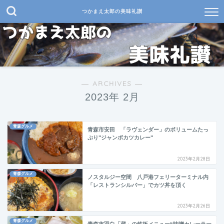
つかまえ太郎の美味礼讃
― ARCHIVES ―
2023年 2月
青森グルメ
青森市安田 「ラヴェンダー」のボリュームたっ
ぷり"ジャンボカツカレー"
2023年2月28日
青森グルメ
ノスタルジー空間 八戸港フェリーターミナル内
「レストランシルバー」でカツ丼を頂く
2023年2月26日
青森グルメ
青森市羽白「蔵」の鉄板メニュー“味噌カレーラー