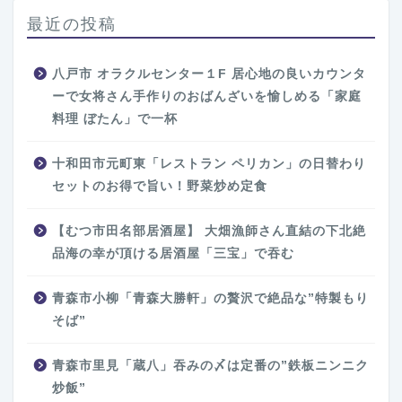
最近の投稿
八戸市 オラクルセンター１F 居心地の良いカウンタ
ーで女将さん手作りのおばんざいを愉しめる「家庭
料理 ぼたん」で一杯
十和田市元町東「レストラン ペリカン」の日替わり
セットのお得で旨い！野菜炒め定食
【むつ市田名部居酒屋】 大畑漁師さん直結の下北絶
品海の幸が頂ける居酒屋「三宝」で吞む
青森市小柳「青森大勝軒」の贅沢で絶品な”特製もり
そば”
青森市里見「蔵八」吞みの〆は定番の”鉄板ニンニク
炒飯”