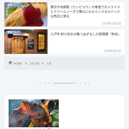
青森グルメ
県立中央病院（ケンビョウ）の食堂でオムライス
とクリームソーダで童心にかえりノスタルジック
な気分に浸る
2023年2月12日
青森グルメ
八戸市 釣り好きが集うあずましの居酒屋「釣吉」
2023年2月2日
HOME
2023年
2月