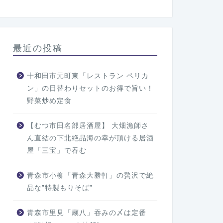
最近の投稿
十和田市元町東「レストラン ペリカ
ン」の日替わりセットのお得で旨い！
野菜炒め定食
【むつ市田名部居酒屋】 大畑漁師さ
ん直結の下北絶品海の幸が頂ける居酒
屋「三宝」で吞む
青森市小柳「青森大勝軒」の贅沢で絶
品な”特製もりそば”
青森市里見「蔵八」吞みの〆は定番