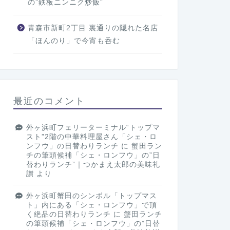
の”鉄板ニンニク炒飯”
青森市新町2丁目 裏通りの隠れた名店
「ほんのり」で今宵も呑む
最近のコメント
外ヶ浜町フェリーターミナル“トップマ
スト”2階の中華料理屋さん「シェ・ロ
ンフウ」の日替わりランチ
に
蟹田ラン
チの筆頭候補「シェ・ロンフウ」の”日
替わりランチ”｜つかまえ太郎の美味礼
讃
より
外ヶ浜町蟹田のシンボル「トップマス
ト」内にある「シェ・ロンフウ」で頂
く絶品の日替わりランチ
に
蟹田ランチ
の筆頭候補「シェ・ロンフウ」の”日替