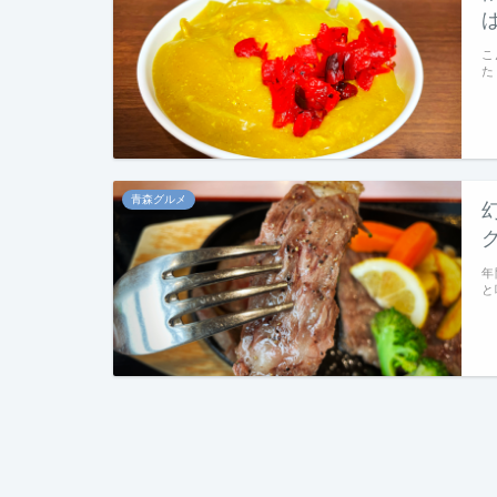
こ
た
青森グルメ
年
と