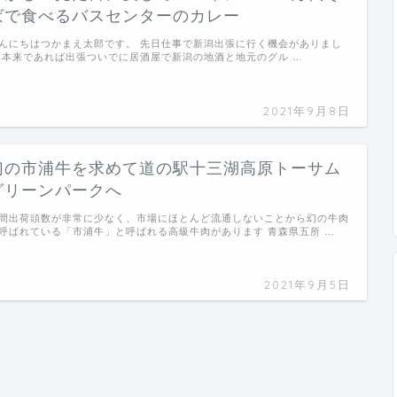
ばで食べるバスセンターのカレー
んにちはつかまえ太郎です。 先日仕事で新潟出張に行く機会がありまし
 本来であれば出張ついでに居酒屋で新潟の地酒と地元のグル …
2021年9月8日
幻の市浦牛を求めて道の駅十三湖高原トーサム
グリーンパークへ
間出荷頭数が非常に少なく、市場にほとんど流通しないことから幻の牛肉
呼ばれている「市浦牛」と呼ばれる高級牛肉があります 青森県五所 …
2021年9月5日