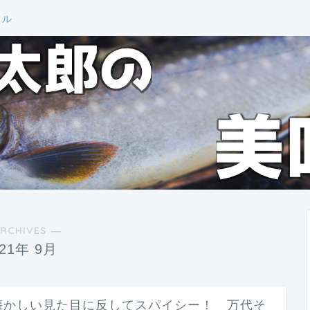
ール
RCHIVES ―
021年 9月
懐かしい見た目に反してスパイシー！ 万代そ