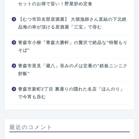
セットのお得で旨い！野菜炒め定食
【むつ市田名部居酒屋】 大畑漁師さん直結の下北絶
品海の幸が頂ける居酒屋「三宝」で吞む
青森市小柳「青森大勝軒」の贅沢で絶品な”特製もり
そば”
青森市里見「蔵八」吞みの〆は定番の”鉄板ニンニク
炒飯”
青森市新町2丁目 裏通りの隠れた名店「ほんのり」
で今宵も呑む
最近のコメント