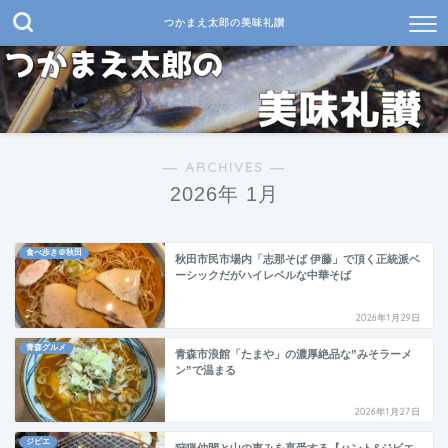
つかまえ太郎の美味礼讃
― ARCHIVES ―
2026年 1月
食べ歩き＠秋田
秋田市民市場内「志那そば 伊藤」で頂く正統派ベ
ーシックだがハイレベルな中華そば
2026年1月29日
青森グルメ
青森市浪館「たまや」の濃厚絶品な”みそラーメ
ン”で温まる
2026年1月27日
ジビエ
狩猟仲間と山の恵みを享受する【ハント&ジビエ