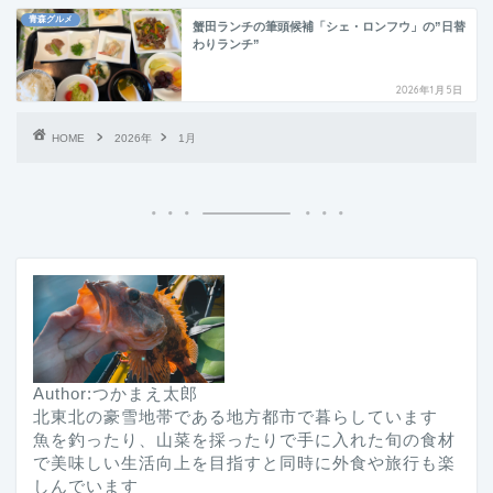
青森グルメ
蟹田ランチの筆頭候補「シェ・ロンフウ」の”日替
わりランチ”
2026年1月5日
HOME
2026年
1月
Author:つかまえ太郎
北東北の豪雪地帯である地方都市で暮らしています
魚を釣ったり、山菜を採ったりで手に入れた旬の食材
で美味しい生活向上を目指すと同時に外食や旅行も楽
しんでいます