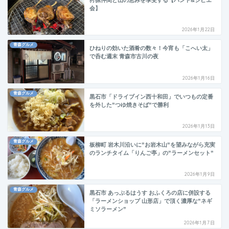
会】
2026年1月22日
青森グルメ
ひねりの効いた酒肴の数々！今宵も「こへい太」
で呑む週末 青森市古川の夜
2026年1月16日
青森グルメ
黒石市「ドライブイン西十和田」でいつもの定番
を外した”つゆ焼きそば”で勝利
2026年1月13日
青森グルメ
板柳町 岩木川沿いに”お岩木山”を望みながら充実
のランチタイム「りんご亭」の”ラーメンセット”
2026年1月9日
青森グルメ
黒石市 あっぷるはうす おふくろの店に併設する
「ラーメンショップ 山形店」で頂く濃厚な”ネギ
ミソラーメン”
2026年1月7日