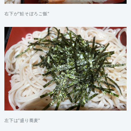
右下が”鮭そぼろご飯”
左下は”盛り蕎麦”