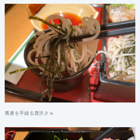
蕎麦を手繰る贅沢さｗ