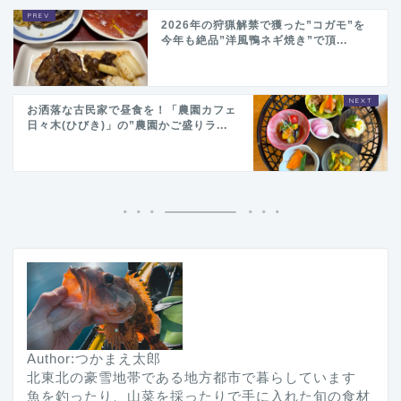
2026年の狩猟解禁で獲った”コガモ”を
今年も絶品”洋風鴨ネギ焼き”で頂...
お洒落な古民家で昼食を！「農園カフェ
日々木(ひびき)」の”農園かご盛りラ...
Author:つかまえ太郎
北東北の豪雪地帯である地方都市で暮らしています
魚を釣ったり、山菜を採ったりで手に入れた旬の食材