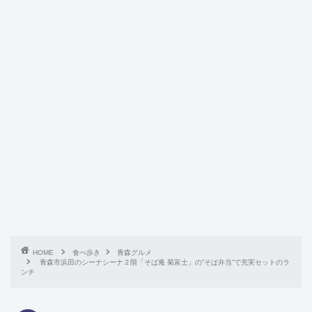
HOME
食べ歩き
青森グルメ
青森市浜田のシーナシーナ２階「そば庵 菊富士」の”そば弁当”で充実セットのラ
ンチ