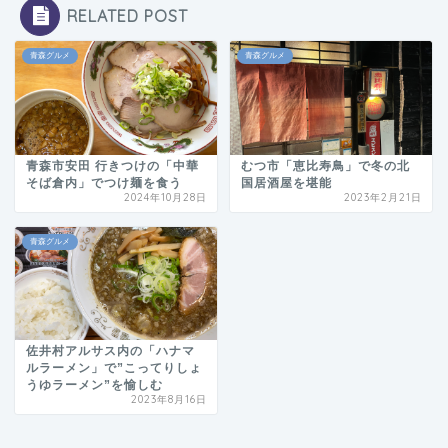
RELATED POST
青森グルメ
青森グルメ
青森市安田 行きつけの「中華
むつ市「恵比寿鳥」で冬の北
そば倉内」でつけ麺を食う
国居酒屋を堪能
2024年10月28日
2023年2月21日
青森グルメ
佐井村アルサス内の「ハナマ
ルラーメン」で”こってりしょ
うゆラーメン”を愉しむ
2023年8月16日