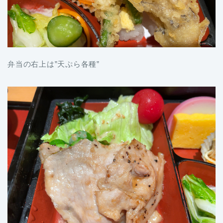
弁当の右上は”天ぷら各種”