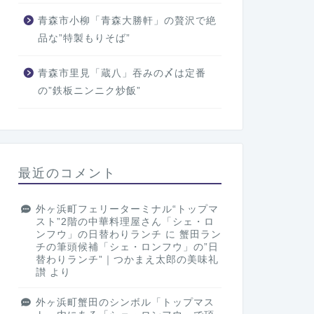
青森市小柳「青森大勝軒」の贅沢で絶
品な”特製もりそば”
青森市里見「蔵八」吞みの〆は定番
の”鉄板ニンニク炒飯”
最近のコメント
外ヶ浜町フェリーターミナル“トップマ
スト”2階の中華料理屋さん「シェ・ロ
ンフウ」の日替わりランチ
に
蟹田ラン
チの筆頭候補「シェ・ロンフウ」の”日
替わりランチ”｜つかまえ太郎の美味礼
讃
より
外ヶ浜町蟹田のシンボル「トップマス