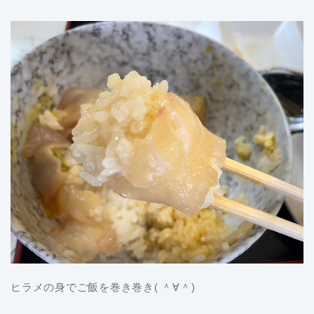
ヒラメの身でご飯を巻き巻き( ＾∀＾)