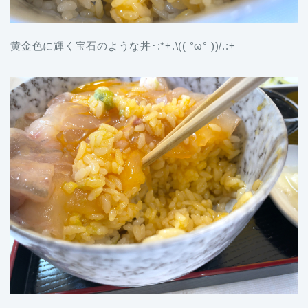
黄金色に輝く宝石のような丼･:*+.\(( °ω° ))/.:+