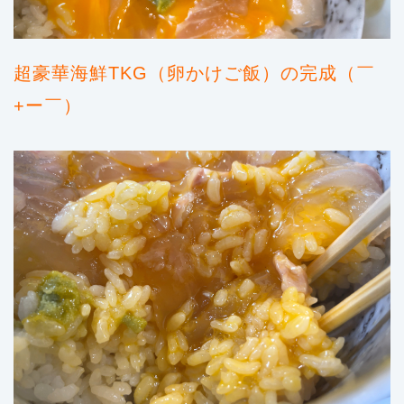
超豪華海鮮TKG（卵かけご飯）の完成（￣
+ー￣）