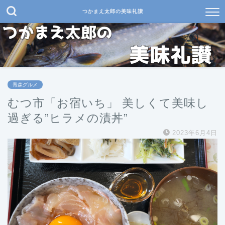
つかまえ太郎の美味礼讃
青森グルメ
むつ市「お宿いち」 美しくて美味し
過ぎる”ヒラメの漬丼”
2023年6月4日