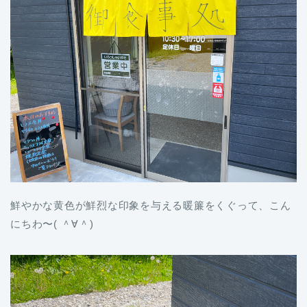
鮮やかな黄色が鮮烈な印象を与える暖簾をくぐって、こん
にちわ〜( ＾∀＾)