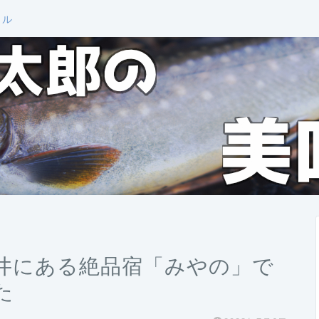
ール
井にある絶品宿「みやの」で
た