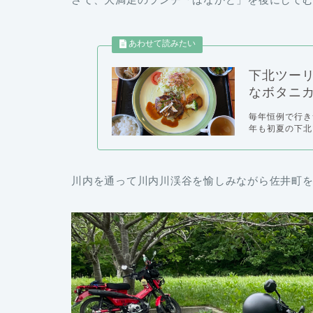
下北ツー
なボタニ
毎年恒例で行き
年も初夏の下北
川内を通って川内川渓谷を愉しみながら佐井町