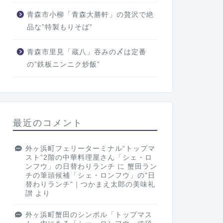
青森市小柳「青森大勝軒」の贅沢で絶
品な”特製もりそば”
青森市里見「蔵八」吞みの〆は定番
の”鉄板ニンニク炒飯”
最近のコメント
外ヶ浜町フェリーターミナル“トップマ
スト”2階の中華料理屋さん「シェ・ロ
ンフウ」の日替わりランチ
に
蟹田ラン
チの筆頭候補「シェ・ロンフウ」の”日
替わりランチ”｜つかまえ太郎の美味礼
讃
より
外ヶ浜町蟹田のシンボル「トップマス