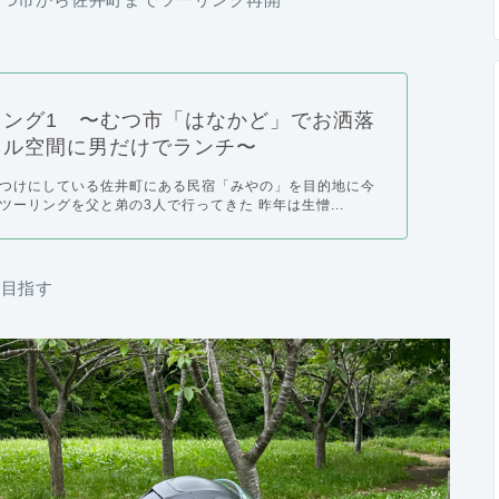
リング1 〜むつ市「はなかど」でお洒落
カル空間に男だけでランチ〜
つけにしている佐井町にある民宿「みやの」を目的地に今
ツーリングを父と弟の3人で行ってきた 昨年は生憎...
を目指す