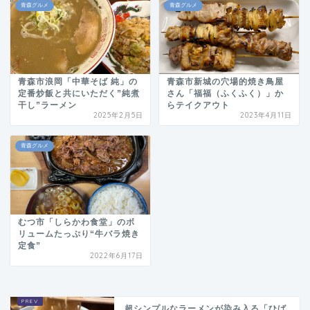
青森グルメ
青森グルメ
青森市浪岡「中華そば 純」の
青森市新城の穴場的焼き鳥屋
定番炒飯と共にいただく”純煮
さん「福福（ふくふく）」か
干し”ラーメン
らテイクアウト
2025年2月5日
2023年4月11日
青森グルメ
むつ市「しらかわ食堂」のボ
リュームたっぷり“牛バラ焼き
定食”
2022年6月17日
超シンプルなラーメンが染み入る「ひば