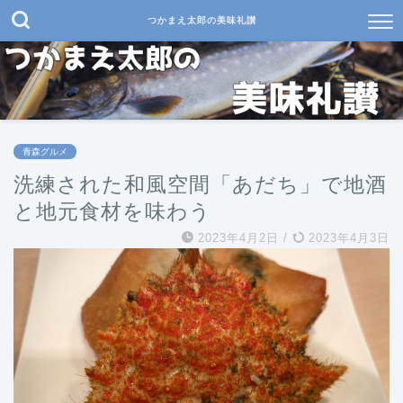
つかまえ太郎の美味礼讃
青森グルメ
洗練された和風空間「あだち」で地酒
と地元食材を味わう
2023年4月2日
/
2023年4月3日