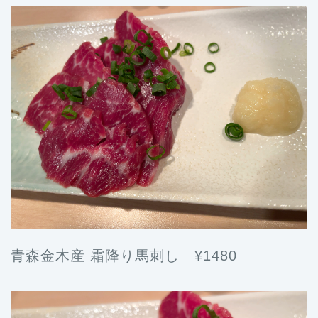
青森金木産 霜降り馬刺し ¥1480