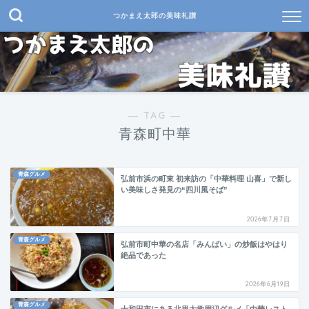
つかまえ太郎の美味礼讃
― TAG ―
青森町中華
青森グルメ
弘前市浜の町東 初来訪の「中華料理 山喜」で新し
い美味しさ発見の“四川風そば”
2026年7月7日
青森グルメ
弘前市町中華の名店「みんぱい」の炒飯はやはり
絶品であった
2026年6月19日
青森グルメ
十和田市にある北里大学周辺グルメ「中華レスト