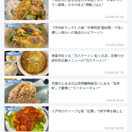
ラン順風」のその名も”満帆ごはん”
2026年6月12日
青森グルメ
【平内町ランチ】小湊「中華料理 龍松閣」で頂く
優しい味わいの逸品カルビラーメン
2026年5月8日
青森グルメ
青森市虹ヶ丘「万八ラーメン 虹ヶ丘店」定番だが
絶対的正解メニューの”万八ラーメン”
2026年2月17日
青森グルメ
空腹のとある日は浪岡藤崎線沿いにある「宝来
軒」で豪華に”ラーチャーギョー”
2026年2月6日
青森グルメ
八戸市のディープな夜「紅園」で町中華を愉しむ
2025年12月3日