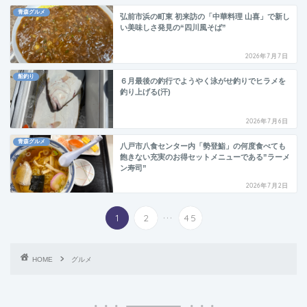
青森グルメ
弘前市浜の町東 初来訪の「中華料理 山喜」で新し
い美味しさ発見の“四川風そば”
2026年7月7日
船釣り
６月最後の釣行でようやく泳がせ釣りでヒラメを
釣り上げる(汗)
2026年7月6日
青森グルメ
八戸市八食センター内「勢登鮨」の何度食べても
飽きない充実のお得セットメニューである”ラーメ
ン寿司”
2026年7月2日
...
1
2
45
HOME
グルメ