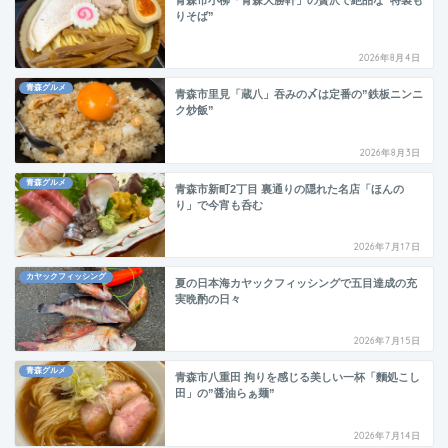
りそば”
2026年8月4日
青森グルメ
青森市里見「蔵八」吞みの〆は定番の”鉄板ニンニ
ク炒飯”
2026年8月3日
青森グルメ
青森市新町2丁目 裏通りの隠れた名店「ほんの
り」で今宵も呑む
2026年7月17日
カヤックフィッシング
夏の日本海カヤックフィッシングで五目達成の充
実晩酌の日々
2026年7月15日
青森グルメ
青森市八重田 拘りを感じる美しい一杯「麵処こし
田」の”醤油らぁ麺”
2026年7月14日