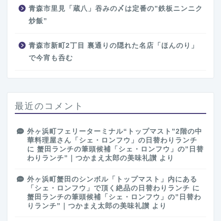
青森市里見「蔵八」吞みの〆は定番の”鉄板ニンニク
炒飯”
青森市新町2丁目 裏通りの隠れた名店「ほんのり」
で今宵も呑む
最近のコメント
外ヶ浜町フェリーターミナル“トップマスト”2階の中
華料理屋さん「シェ・ロンフウ」の日替わりランチ
に
蟹田ランチの筆頭候補「シェ・ロンフウ」の”日替
わりランチ”｜つかまえ太郎の美味礼讃
より
外ヶ浜町蟹田のシンボル「トップマスト」内にある
「シェ・ロンフウ」で頂く絶品の日替わりランチ
に
蟹田ランチの筆頭候補「シェ・ロンフウ」の”日替わ
りランチ”｜つかまえ太郎の美味礼讃
より