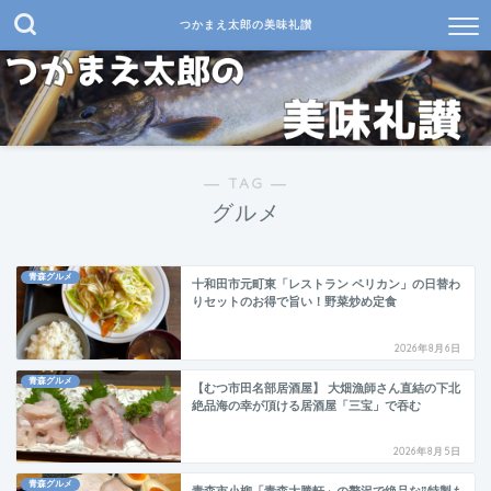
つかまえ太郎の美味礼讃
― TAG ―
グルメ
青森グルメ
十和田市元町東「レストラン ペリカン」の日替わ
りセットのお得で旨い！野菜炒め定食
2026年8月6日
青森グルメ
【むつ市田名部居酒屋】 大畑漁師さん直結の下北
絶品海の幸が頂ける居酒屋「三宝」で吞む
2026年8月5日
青森グルメ
青森市小柳「青森大勝軒」の贅沢で絶品な”特製も