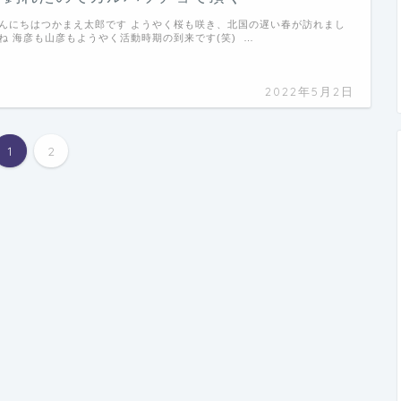
んにちはつかまえ太郎です ようやく桜も咲き、北国の遅い春が訪れまし
ね 海彦も山彦もようやく活動時期の到来です(笑) …
2022年5月2日
1
2