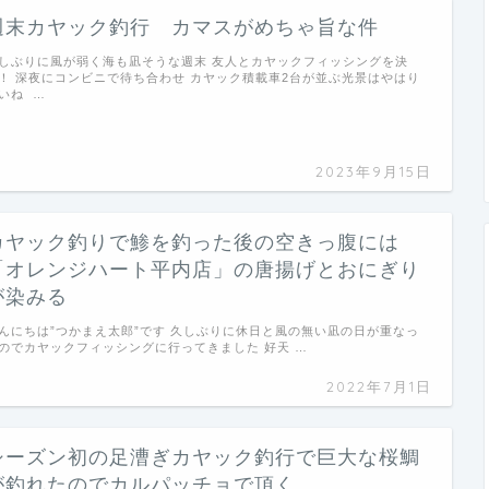
週末カヤック釣行 カマスがめちゃ旨な件
しぶりに風が弱く海も凪そうな週末 友人とカヤックフィッシングを決
！ 深夜にコンビニで待ち合わせ カヤック積載車2台が並ぶ光景はやはり
いね …
2023年9月15日
カヤック釣りで鯵を釣った後の空きっ腹には
「オレンジハート平内店」の唐揚げとおにぎり
が染みる
んにちは”つかまえ太郎”です 久しぶりに休日と風の無い凪の日が重なっ
のでカヤックフィッシングに行ってきました 好天 …
2022年7月1日
シーズン初の足漕ぎカヤック釣行で巨大な桜鯛
が釣れたのでカルパッチョで頂く