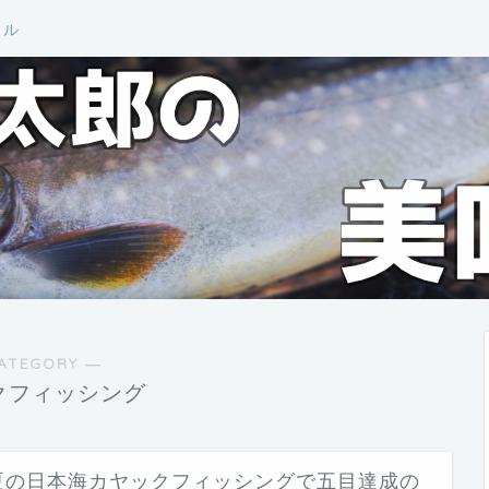
ール
ATEGORY ―
クフィッシング
夏の日本海カヤックフィッシングで五目達成の