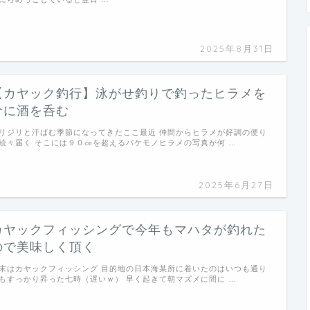
2025年8月31日
【カヤック釣行】泳がせ釣りで釣ったヒラメを
肴に酒を呑む
リジリと汗ばむ季節になってきたここ最近 仲間からヒラメが好調の便り
続々届く そこには９０㎝を超えるバケモノヒラメの写真が何 …
2025年6月27日
カヤックフィッシングで今年もマハタが釣れた
ので美味しく頂く
末はカヤックフィッシング 目的地の日本海某所に着いたのはいつも通り
もすっかり昇った七時（遅いｗ） 早く起きて朝マズメに間に …