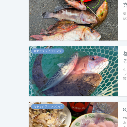
週
該
カヤックフィッシング
久
っ
出
カヤックフィッシング
2
あ
と