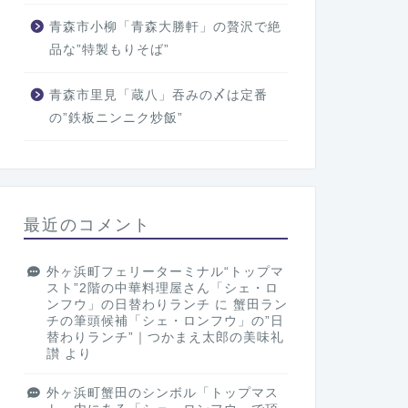
青森市小柳「青森大勝軒」の贅沢で絶
品な”特製もりそば”
青森市里見「蔵八」吞みの〆は定番
の”鉄板ニンニク炒飯”
最近のコメント
外ヶ浜町フェリーターミナル“トップマ
スト”2階の中華料理屋さん「シェ・ロ
ンフウ」の日替わりランチ
に
蟹田ラン
チの筆頭候補「シェ・ロンフウ」の”日
替わりランチ”｜つかまえ太郎の美味礼
讃
より
外ヶ浜町蟹田のシンボル「トップマス