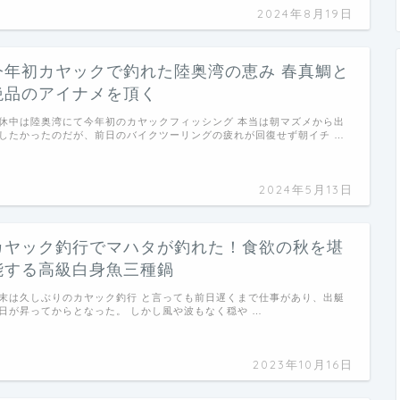
2024年8月19日
今年初カヤックで釣れた陸奥湾の恵み 春真鯛と
絶品のアイナメを頂く
休中は陸奥湾にて今年初のカヤックフィッシング 本当は朝マズメから出
したかったのだが、前日のバイクツーリングの疲れが回復せず朝イチ …
2024年5月13日
カヤック釣行でマハタが釣れた！食欲の秋を堪
能する高級白身魚三種鍋
末は久しぶりのカヤック釣行 と言っても前日遅くまで仕事があり、出艇
日が昇ってからとなった。 しかし風や波もなく穏や …
2023年10月16日