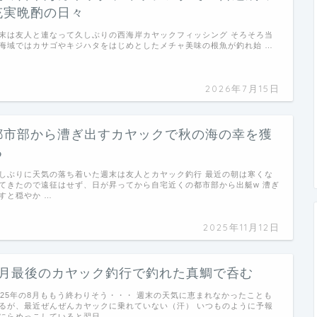
充実晩酌の日々
末は友人と連なって久しぶりの西海岸カヤックフィッシング そろそろ当
海域ではカサゴやキジハタをはじめとしたメチャ美味の根魚が釣れ始 …
2026年7月15日
都市部から漕ぎ出すカヤックで秋の海の幸を獲
る
しぶりに天気の落ち着いた週末は友人とカヤック釣行 最近の朝は寒くな
てきたので遠征はせず、日が昇ってから自宅近くの都市部から出艇w 漕ぎ
すと穏やか …
2025年11月12日
8月最後のカヤック釣行で釣れた真鯛で呑む
025年の8月ももう終わりそう・・・ 週末の天気に恵まれなかったことも
るが、最近ぜんぜんカヤックに乗れていない（汗） いつものように予報
にらめっこしていると翌日 …