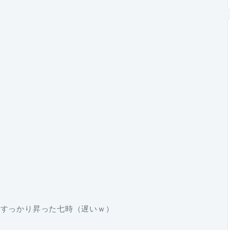
もすっかり昇った七時（遅いｗ）