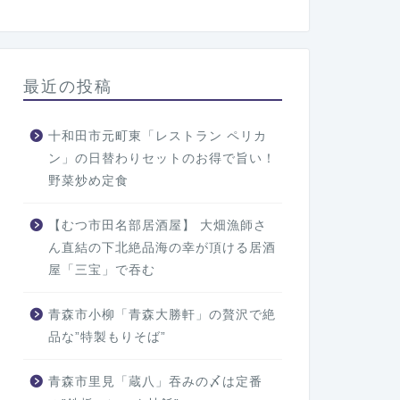
最近の投稿
十和田市元町東「レストラン ペリカ
ン」の日替わりセットのお得で旨い！
野菜炒め定食
【むつ市田名部居酒屋】 大畑漁師さ
ん直結の下北絶品海の幸が頂ける居酒
屋「三宝」で吞む
青森市小柳「青森大勝軒」の贅沢で絶
品な”特製もりそば”
青森市里見「蔵八」吞みの〆は定番