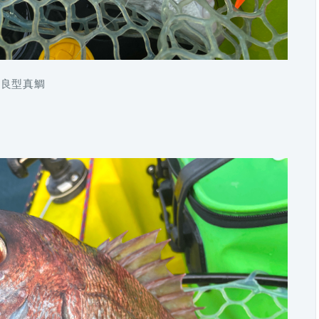
の良型真鯛