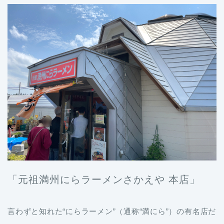
「元祖満州にらラーメンさかえや 本店」
言わずと知れた“にらラーメン”（通称“満にら”）の有名店だ