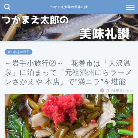
つかまえ太郎の美味礼讃
食べ歩き＠岩手
～岩手小旅行②～ 花巻市は「大沢温
泉」に泊まって「元祖満州にらラーメ
ンさかえや 本店」で”満ニラ”を堪能
2024年8月5日