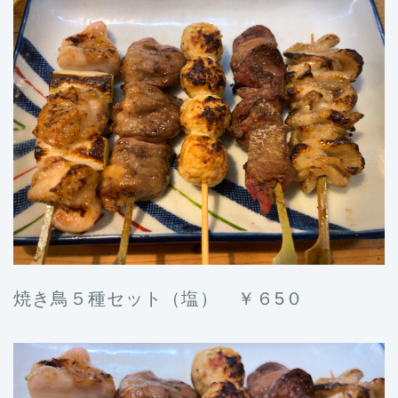
焼き鳥５種セット（塩） ￥６5０