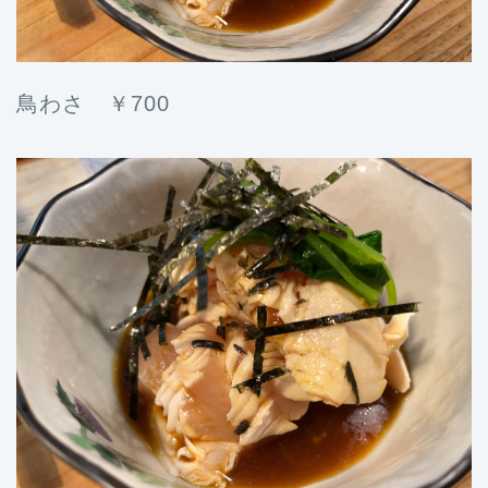
鳥わさ ￥700