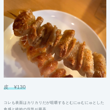
皮 ¥130
コレも表面はカリカリだが咀嚼するとむにゅむにゅとした
食感と絶妙の塩気が最高