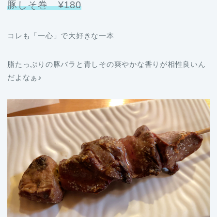
豚しそ巻 ¥180
コレも「一心」で大好きな一本
脂たっぷりの豚バラと青しその爽やかな香りが相性良いん
だよなぁ♪