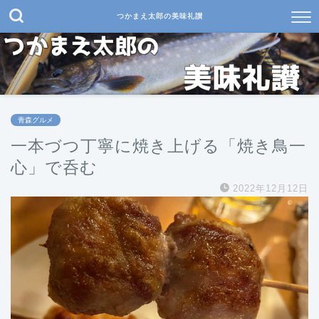
つかまえ太郎の美味礼讃
青森グルメ
一本づつ丁寧に焼き上げる「焼き鳥一
心」で呑む
2022年12月12日