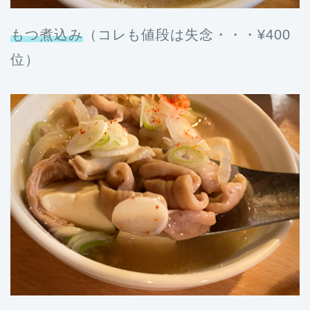
もつ煮込み
（コレも値段は失念・・・¥400
位）