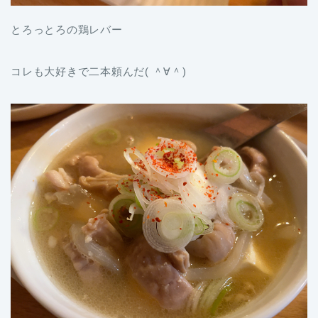
とろっとろの鶏レバー
コレも大好きで二本頼んだ( ＾∀＾)