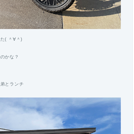
( ＾∀＾)
るのかな？
て弟とランチ