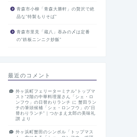
青森市小柳「青森大勝軒」の贅沢で絶
品な”特製もりそば”
青森市里見「蔵八」吞みの〆は定番
の”鉄板ニンニク炒飯”
最近のコメント
外ヶ浜町フェリーターミナル“トップマ
スト”2階の中華料理屋さん「シェ・ロ
ンフウ」の日替わりランチ
に
蟹田ラン
チの筆頭候補「シェ・ロンフウ」の”日
替わりランチ”｜つかまえ太郎の美味礼
讃
より
外ヶ浜町蟹田のシンボル「トップマス