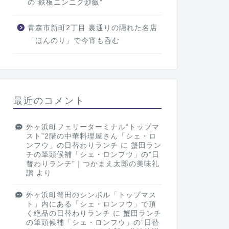
の”鉄板ニンニク炒飯”
青森市新町2丁目 裏通りの隠れた名店
「ほんのり」で今宵も呑む
最近のコメント
外ヶ浜町フェリーターミナル“トップマ
スト”2階の中華料理屋さん「シェ・ロ
ンフウ」の日替わりランチ
に
蟹田ラン
チの筆頭候補「シェ・ロンフウ」の”日
替わりランチ”｜つかまえ太郎の美味礼
讃
より
外ヶ浜町蟹田のシンボル「トップマス
ト」内にある「シェ・ロンフウ」で頂
く絶品の日替わりランチ
に
蟹田ランチ
の筆頭候補「シェ・ロンフウ」の”日替