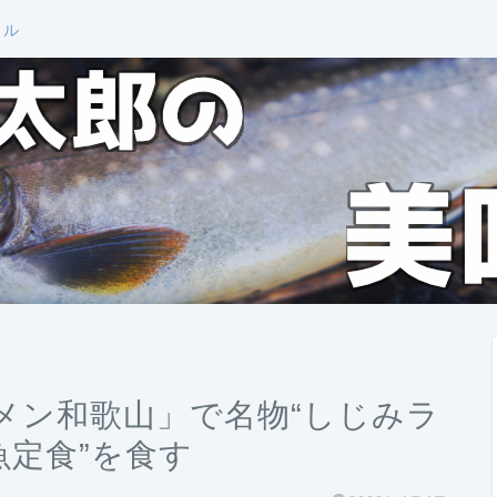
ール
メン和歌山」で名物“しじみラ
魚定食”を食す