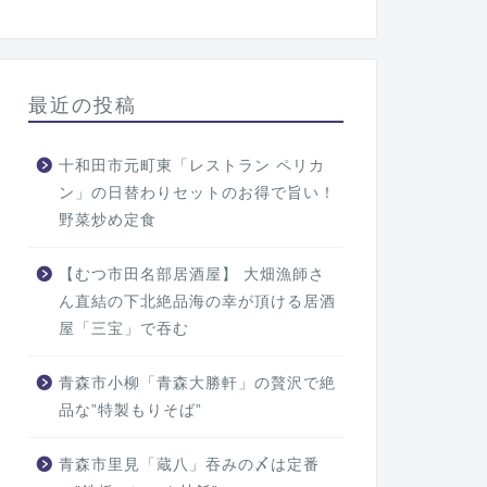
最近の投稿
十和田市元町東「レストラン ペリカ
ン」の日替わりセットのお得で旨い！
野菜炒め定食
【むつ市田名部居酒屋】 大畑漁師さ
ん直結の下北絶品海の幸が頂ける居酒
屋「三宝」で吞む
青森市小柳「青森大勝軒」の贅沢で絶
品な”特製もりそば”
青森市里見「蔵八」吞みの〆は定番