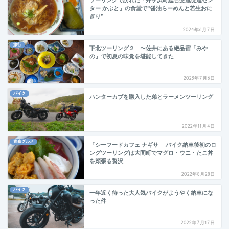
ター かぶと」の食堂で”醤油らーめんと若生おに
ぎり”
2024年6月7日
旅行
下北ツーリング２ 〜佐井にある絶品宿「みや
の」で初夏の味覚を堪能してきた
2023年7月6日
バイク
ハンターカブを購入した弟とラーメンツーリング
2022年11月4日
青森グルメ
「シーフードカフェ ナギサ」 バイク納車後初のロ
ングツーリングは大間町でマグロ・ウニ・たこ丼
を頬張る贅沢
2022年8月28日
バイク
一年近く待った大人気バイクがようやく納車にな
った件
2022年7月17日