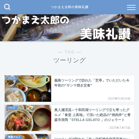
つかまえ太郎の美味礼讃
― TAG ―
ツーリング
バイク
蕪島ツーリングで訪れた「芝亭」でいただいた今
年初の”サンマ焼き定食”
2025年10月20日
バイク
奥入瀬渓流～十和田湖ツーリングで立ち寄ったグ
ルメ「食堂 上高地」で頂いた絶品の”焼肉丼”と青
森市浪岡「STELLA GELATO 」のジェラート
2025年7月15日
青森グルメ
ツーリングで訪れた「外ヶ浜町総合交流促進セン