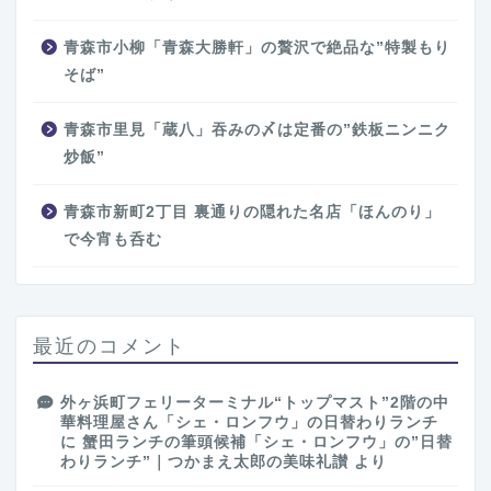
青森市小柳「青森大勝軒」の贅沢で絶品な”特製もり
そば”
青森市里見「蔵八」吞みの〆は定番の”鉄板ニンニク
炒飯”
青森市新町2丁目 裏通りの隠れた名店「ほんのり」
で今宵も呑む
最近のコメント
外ヶ浜町フェリーターミナル“トップマスト”2階の中
華料理屋さん「シェ・ロンフウ」の日替わりランチ
に
蟹田ランチの筆頭候補「シェ・ロンフウ」の”日替
わりランチ”｜つかまえ太郎の美味礼讃
より