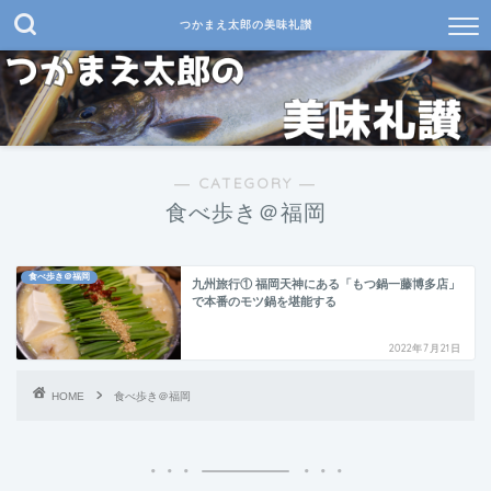
つかまえ太郎の美味礼讃
― CATEGORY ―
食べ歩き＠福岡
食べ歩き＠福岡
九州旅行① 福岡天神にある「もつ鍋一藤博多店」
で本番のモツ鍋を堪能する
2022年7月21日
HOME
食べ歩き＠福岡