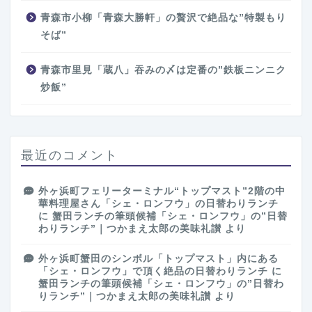
青森市小柳「青森大勝軒」の贅沢で絶品な”特製もり
そば”
青森市里見「蔵八」吞みの〆は定番の”鉄板ニンニク
炒飯”
最近のコメント
外ヶ浜町フェリーターミナル“トップマスト”2階の中
華料理屋さん「シェ・ロンフウ」の日替わりランチ
に
蟹田ランチの筆頭候補「シェ・ロンフウ」の”日替
わりランチ”｜つかまえ太郎の美味礼讃
より
外ヶ浜町蟹田のシンボル「トップマスト」内にある
「シェ・ロンフウ」で頂く絶品の日替わりランチ
に
蟹田ランチの筆頭候補「シェ・ロンフウ」の”日替わ
りランチ”｜つかまえ太郎の美味礼讃
より