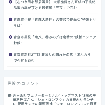
【むつ市田名部居酒屋】 大畑漁師さん直結の下北絶
品海の幸が頂ける居酒屋「三宝」で吞む
青森市小柳「青森大勝軒」の贅沢で絶品な”特製もり
そば”
青森市里見「蔵八」吞みの〆は定番の”鉄板ニンニク
炒飯”
青森市新町2丁目 裏通りの隠れた名店「ほんのり」
で今宵も呑む
最近のコメント
外ヶ浜町フェリーターミナル“トップマスト”2階の中
華料理屋さん「シェ・ロンフウ」の日替わりランチ
に
蟹田ランチの筆頭候補「シェ・ロンフウ」の”日替