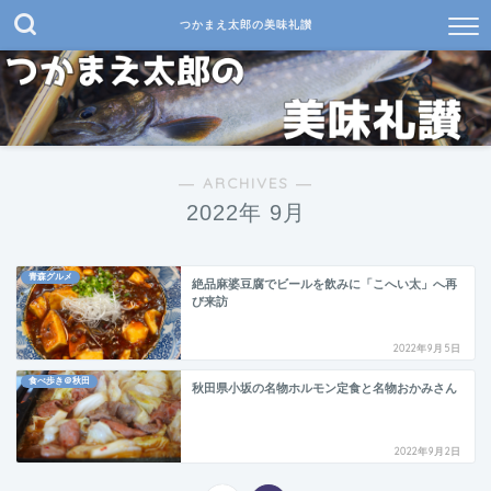
つかまえ太郎の美味礼讃
― ARCHIVES ―
2022年 9月
青森グルメ
絶品麻婆豆腐でビールを飲みに「こへい太」へ再
び来訪
2022年9月5日
食べ歩き＠秋田
秋田県小坂の名物ホルモン定食と名物おかみさん
2022年9月2日