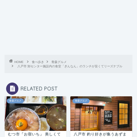
HOME
食べ歩き
青森グルメ
八戸市 卸センター施設内の食堂「ぎんなん」のランチが旨くてリーズナブル
RELATED POST
青森グルメ
青森グルメ
むつ市「お宿いち」 美しくて
八戸市 釣り好きが集うあずま