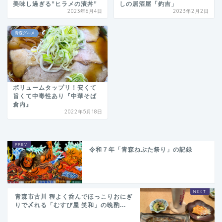
美味し過ぎる”ヒラメの漬丼”
しの居酒屋「釣吉」
2023年6月4日
2023年2月2日
青森グルメ
ボリュームタップリ！安くて
旨くて中毒性あり『中華そば
倉内』
2022年5月18日
令和７年「青森ねぶた祭り」の記録
青森市古川 程よく呑んでほっこりおにぎ
りで〆れる「むすび屋 笑和」の晩酌...