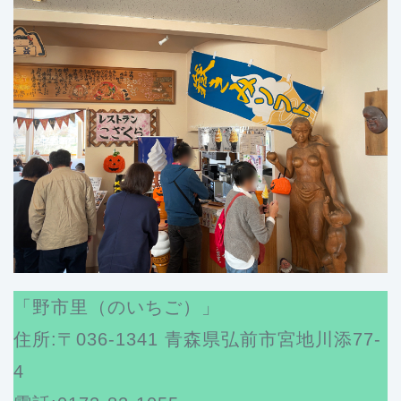
「野市里（のいちご）」
住所:〒036-1341 青森県弘前市宮地川添77-
4