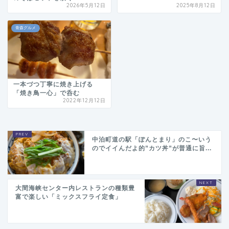
2026年5月12日
2025年8月12日
青森グルメ
一本づつ丁寧に焼き上げる
「焼き鳥一心」で呑む
2022年12月12日
中泊町道の駅「ぽんとまり」のこ〜いう
のでイイんだよ的”カツ丼”が普通に旨...
大間海峡センター内レストランの種類豊
富で楽しい「ミックスフライ定食」