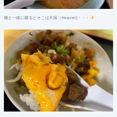
麺と一緒に啜るとそこは天国（Heaven)・・・