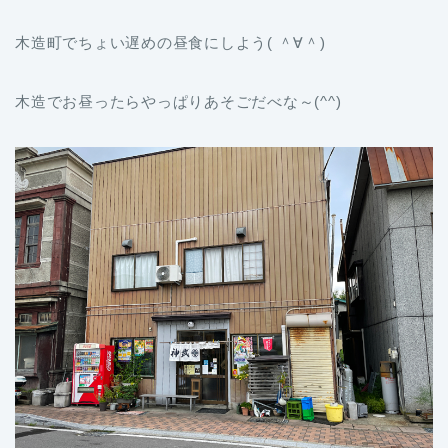
木造町でちょい遅めの昼食にしよう( ＾∀＾)
木造でお昼ったらやっぱりあそごだべな～(^^)