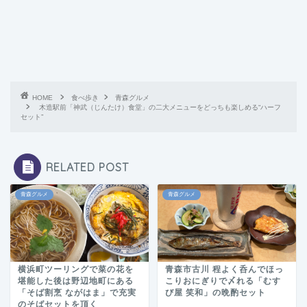
HOME
食べ歩き
青森グルメ
木造駅前「神武（じんたけ）食堂」の二大メニューをどっちも楽しめる“ハーフ
セット”
RELATED POST
青森グルメ
青森グルメ
横浜町ツーリングで菜の花を
青森市古川 程よく呑んでほっ
堪能した後は野辺地町にある
こりおにぎりで〆れる「むす
「そば割烹 ながはま」で充実
び屋 笑和」の晩酌セット
のそばセットを頂く