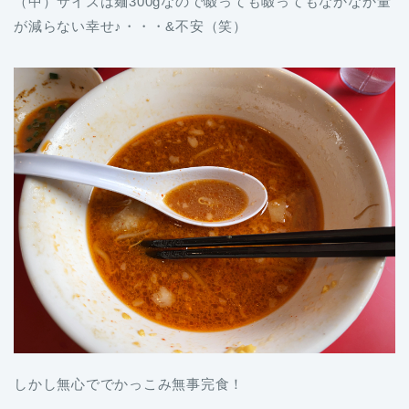
（中）サイズは麺300gなので啜っても啜ってもなかなか量
が減らない幸せ♪・・・&不安（笑）
しかし無心ででかっこみ無事完食！