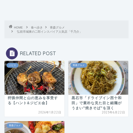
HOME
食べ歩き
青森グルメ
弘前市城東の二郎インスパイア人気店「千乃介」
RELATED POST
ジビエ
青森グルメ
狩猟仲間と山の恵みを享受す
黒石市「ドライブイン西十和
る【ハント&ジビエ会】
田」で素朴な見た目と細麺が
うまい”焼きそば”を頂く
2026年1月22日
2023年6月22日
青森グルメ