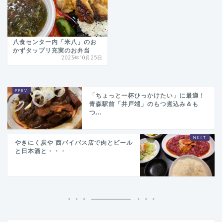
八食センター内「米八」のお
かずタップリ充実のお弁当
2023年10月25日
「ちょっと一杯ひっかけたい」に最適！
青森駅前「井戸端」のもつ煮込み＆も
つ...
やきにく炭や 西バイパス店で肉とビール
と日本酒と・・・