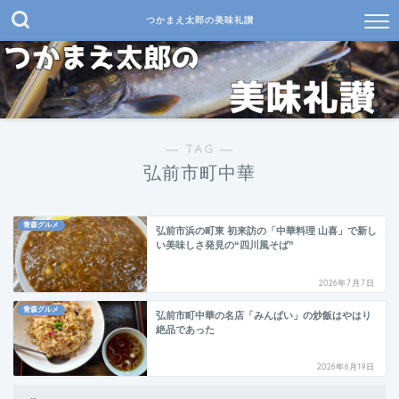
つかまえ太郎の美味礼讃
― TAG ―
弘前市町中華
青森グルメ
弘前市浜の町東 初来訪の「中華料理 山喜」で新し
い美味しさ発見の“四川風そば”
2026年7月7日
青森グルメ
弘前市町中華の名店「みんぱい」の炒飯はやはり
絶品であった
2026年6月19日