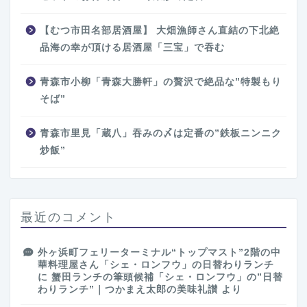
【むつ市田名部居酒屋】 大畑漁師さん直結の下北絶
品海の幸が頂ける居酒屋「三宝」で吞む
青森市小柳「青森大勝軒」の贅沢で絶品な”特製もり
そば”
青森市里見「蔵八」吞みの〆は定番の”鉄板ニンニク
炒飯”
最近のコメント
外ヶ浜町フェリーターミナル“トップマスト”2階の中
華料理屋さん「シェ・ロンフウ」の日替わりランチ
に
蟹田ランチの筆頭候補「シェ・ロンフウ」の”日替
わりランチ”｜つかまえ太郎の美味礼讃
より