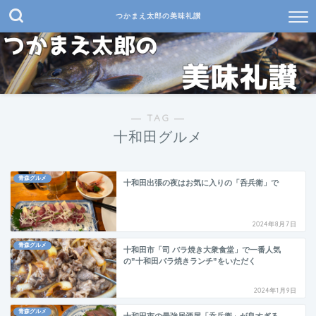
つかまえ太郎の美味礼讃
― TAG ―
十和田グルメ
青森グルメ
十和田出張の夜はお気に入りの「呑兵衛」で
2024年8月7日
青森グルメ
十和田市「司 バラ焼き大衆食堂」で一番人気
の”十和田バラ焼きランチ”をいただく
2024年1月9日
青森グルメ
十和田市の最強居酒屋「呑兵衛」が良すぎる