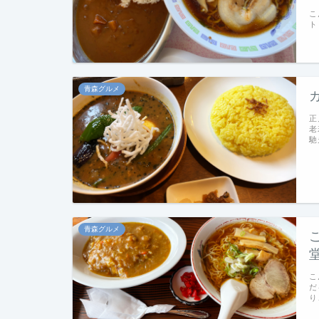
こ
ト
青森グルメ
正
老
馳
青森グルメ
こ
だ
り