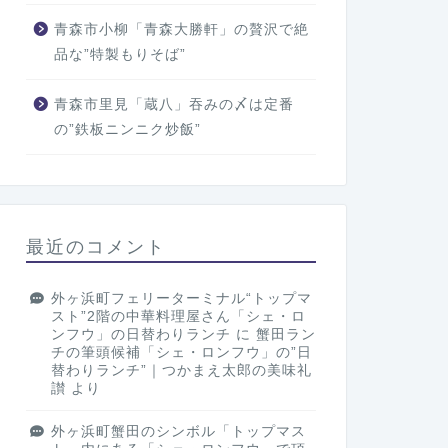
青森市小柳「青森大勝軒」の贅沢で絶
品な”特製もりそば”
青森市里見「蔵八」吞みの〆は定番
の”鉄板ニンニク炒飯”
最近のコメント
外ヶ浜町フェリーターミナル“トップマ
スト”2階の中華料理屋さん「シェ・ロ
ンフウ」の日替わりランチ
に
蟹田ラン
チの筆頭候補「シェ・ロンフウ」の”日
替わりランチ”｜つかまえ太郎の美味礼
讃
より
外ヶ浜町蟹田のシンボル「トップマス