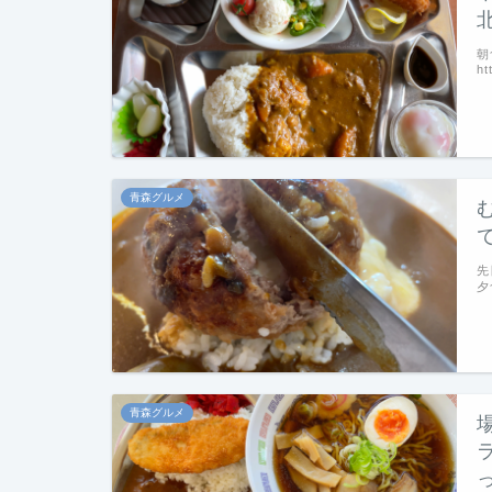
朝
ht
青森グルメ
先
夕
青森グルメ