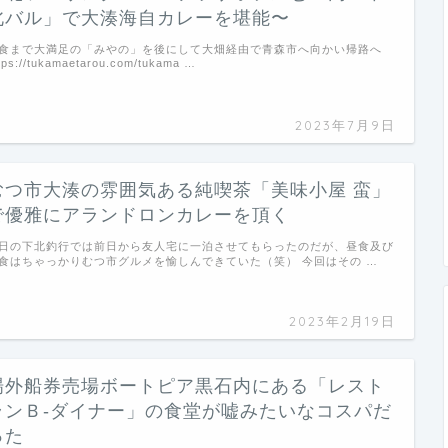
北バル」で大湊海自カレーを堪能〜
食まで大満足の「みやの」を後にして大畑経由で青森市へ向かい帰路へ
tps://tukamaetarou.com/tukama …
2023年7月9日
むつ市大湊の雰囲気ある純喫茶「美味小屋 蛮」
で優雅にアランドロンカレーを頂く
日の下北釣行では前日から友人宅に一泊させてもらったのだが、昼食及び
食はちゃっかりむつ市グルメを愉しんできていた（笑） 今回はその …
2023年2月19日
場外船券売場ボートピア黒石内にある「レスト
ランＢ-ダイナー」の食堂が嘘みたいなコスパだ
った