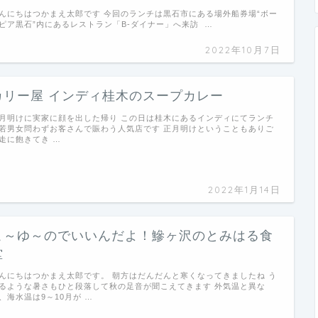
んにちはつかまえ太郎です 今回のランチは黒石市にある場外船券場“ボー
ピア黒石”内にあるレストラン「B-ダイナー」へ来訪 …
2022年10月7日
カリー屋 インディ桂木のスープカレー
月明けに実家に顔を出した帰り この日は桂木にあるインディにてランチ
若男女問わずお客さんで賑わう人気店です 正月明けということもありご
走に飽きてき …
2022年1月14日
こ～ゆ～のでいいんだよ！鰺ヶ沢のとみはる食
堂
んにちはつかまえ太郎です。 朝方はだんだんと寒くなってきましたね う
るような暑さもひと段落して秋の足音が聞こえてきます 外気温と異な
、海水温は9～10月が …