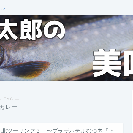
ール
― TAG ―
カレー
下北ツーリング３ 〜プラザホテルむつ内「下