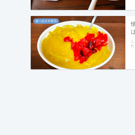
食べ歩き＠新潟
こ
た