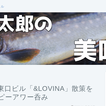
ール
口ビル「&LOVINA」散策を
ピーアワー呑み