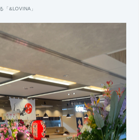
「&LOVINA」