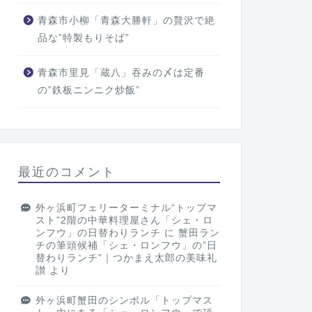
青森市小柳「青森大勝軒」の贅沢で絶
品な”特製もりそば”
青森市里見「蔵八」吞みの〆は定番
の”鉄板ニンニク炒飯”
最近のコメント
外ヶ浜町フェリーターミナル“トップマ
スト”2階の中華料理屋さん「シェ・ロ
ンフウ」の日替わりランチ
に
蟹田ラン
チの筆頭候補「シェ・ロンフウ」の”日
替わりランチ”｜つかまえ太郎の美味礼
讃
より
外ヶ浜町蟹田のシンボル「トップマス