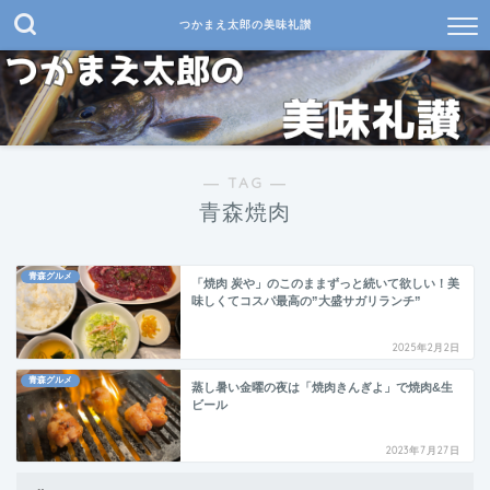
つかまえ太郎の美味礼讃
― TAG ―
青森焼肉
青森グルメ
「焼肉 炭や」のこのままずっと続いて欲しい！美
味しくてコスパ最高の”大盛サガリランチ”
2025年2月2日
青森グルメ
蒸し暑い金曜の夜は「焼肉きんぎよ」で焼肉&生
ビール
2023年7月27日