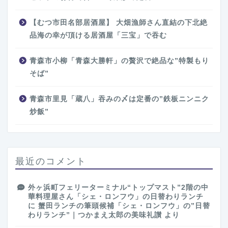
【むつ市田名部居酒屋】 大畑漁師さん直結の下北絶
品海の幸が頂ける居酒屋「三宝」で吞む
青森市小柳「青森大勝軒」の贅沢で絶品な”特製もり
そば”
青森市里見「蔵八」吞みの〆は定番の”鉄板ニンニク
炒飯”
最近のコメント
外ヶ浜町フェリーターミナル“トップマスト”2階の中
華料理屋さん「シェ・ロンフウ」の日替わりランチ
に
蟹田ランチの筆頭候補「シェ・ロンフウ」の”日替
わりランチ”｜つかまえ太郎の美味礼讃
より