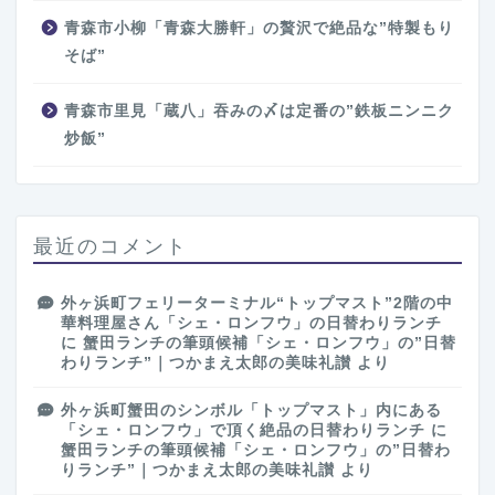
青森市小柳「青森大勝軒」の贅沢で絶品な”特製もり
そば”
青森市里見「蔵八」吞みの〆は定番の”鉄板ニンニク
炒飯”
最近のコメント
外ヶ浜町フェリーターミナル“トップマスト”2階の中
華料理屋さん「シェ・ロンフウ」の日替わりランチ
に
蟹田ランチの筆頭候補「シェ・ロンフウ」の”日替
わりランチ”｜つかまえ太郎の美味礼讃
より
外ヶ浜町蟹田のシンボル「トップマスト」内にある
「シェ・ロンフウ」で頂く絶品の日替わりランチ
に
蟹田ランチの筆頭候補「シェ・ロンフウ」の”日替わ
りランチ”｜つかまえ太郎の美味礼讃
より