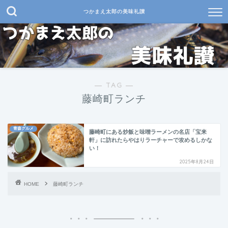
つかまえ太郎の美味礼讃
― TAG ―
藤崎町ランチ
青森グルメ
藤崎町にある炒飯と味噌ラーメンの名店「宝来
軒」に訪れたらやはりラーチャーで攻めるしかな
い！
2025年8月24日
HOME
藤崎町ランチ