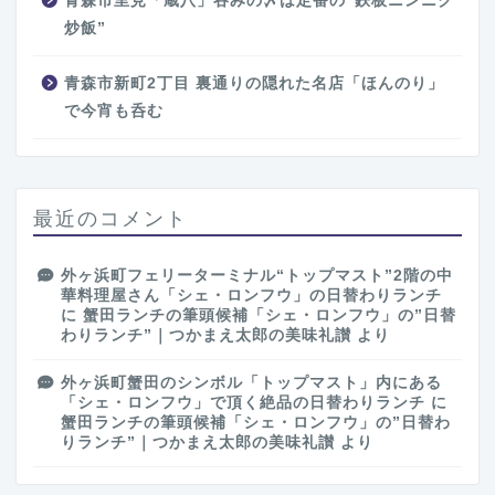
青森市里見「蔵八」吞みの〆は定番の”鉄板ニンニク
炒飯”
青森市新町2丁目 裏通りの隠れた名店「ほんのり」
で今宵も呑む
最近のコメント
外ヶ浜町フェリーターミナル“トップマスト”2階の中
華料理屋さん「シェ・ロンフウ」の日替わりランチ
に
蟹田ランチの筆頭候補「シェ・ロンフウ」の”日替
わりランチ”｜つかまえ太郎の美味礼讃
より
外ヶ浜町蟹田のシンボル「トップマスト」内にある
「シェ・ロンフウ」で頂く絶品の日替わりランチ
に
蟹田ランチの筆頭候補「シェ・ロンフウ」の”日替わ
りランチ”｜つかまえ太郎の美味礼讃
より