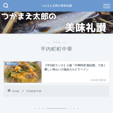
つかまえ太郎の美味礼讃
― TAG ―
平内町町中華
青森グルメ
【平内町ランチ】小湊「中華料理 龍松閣」で頂く
優しい味わいの逸品カルビラーメン
2026年5月8日
HOME
平内町町中華