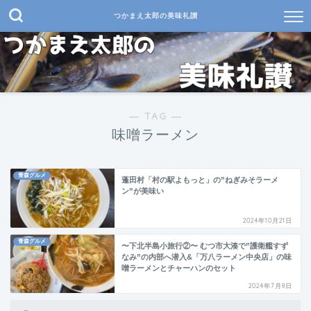
つかまえ太郎の美味礼讃
― TAG ―
味噌ラーメン
青森グルメ
蓬田村「村の駅よもっと」の”ねぎみそラーメ
ン”が美味い
2024年10月21日
青森グルメ
〜下北半島小旅行②〜 むつ市大湊で”護衛艦すず
なみ”の内部へ潜入&「万八ラーメン中央店」の味
噌ラーメンとチャーハンのセット
2024年7月8日