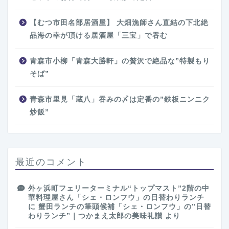
【むつ市田名部居酒屋】 大畑漁師さん直結の下北絶
品海の幸が頂ける居酒屋「三宝」で吞む
青森市小柳「青森大勝軒」の贅沢で絶品な”特製もり
そば”
青森市里見「蔵八」吞みの〆は定番の”鉄板ニンニク
炒飯”
最近のコメント
外ヶ浜町フェリーターミナル“トップマスト”2階の中
華料理屋さん「シェ・ロンフウ」の日替わりランチ
に
蟹田ランチの筆頭候補「シェ・ロンフウ」の”日替
わりランチ”｜つかまえ太郎の美味礼讃
より