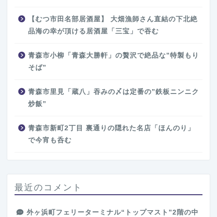
【むつ市田名部居酒屋】 大畑漁師さん直結の下北絶
品海の幸が頂ける居酒屋「三宝」で吞む
青森市小柳「青森大勝軒」の贅沢で絶品な”特製もり
そば”
青森市里見「蔵八」吞みの〆は定番の”鉄板ニンニク
炒飯”
青森市新町2丁目 裏通りの隠れた名店「ほんのり」
で今宵も呑む
最近のコメント
外ヶ浜町フェリーターミナル“トップマスト”2階の中