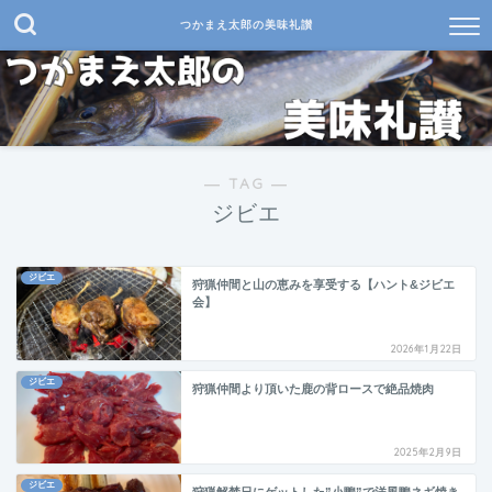
つかまえ太郎の美味礼讃
― TAG ―
ジビエ
ジビエ
狩猟仲間と山の恵みを享受する【ハント&ジビエ
会】
2026年1月22日
ジビエ
狩猟仲間より頂いた鹿の背ロースで絶品焼肉
2025年2月9日
ジビエ
狩猟解禁日にゲットした”小鴨”で洋風鴨ネギ焼き